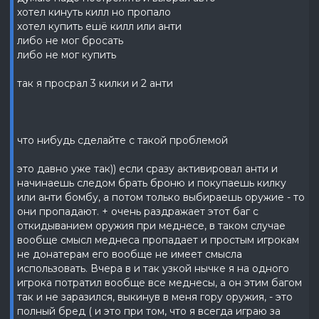
хотел кинуть килл но пропало
хотел купить ешё килл или анти
либо не мог бросать
либо не мог купить
так я просрал 3 килки и 2 анти
что нибудь сделайте с такой проблемой
это давно уже так)) если сразу активировал анти и
начинаешь следом брать броню и покупаешь килку
или анти бомбу, а потом только выбираешь оружие - то
они пропадают. + очень раздражает этот баг с
откидыванием оружия при меднесе, в таком случае
вообще смысл меднеса пропадает и простым игрокам
не донатерам его вообще не имеет смысла
использовать. Вчера в и так узкой нычке я на одного
игрока потратил вообще все меднесы, а он этим багом
так и не заразился, выкинув в меня гору оружия, - это
полный бред ( и это при том, что я всегда играю за