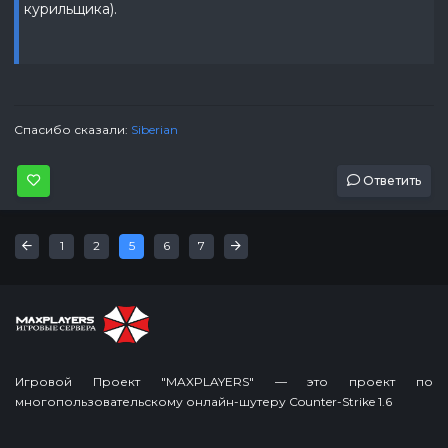
курильщика).
Спасибо сказали:
Siberian
Ответить
Первая
Последняя
«
»
1
2
5
6
7
Игровой Проект "MAXPLAYERS" — это проект по
многопользовательскому онлайн-шутеру Counter-Strike 1.6