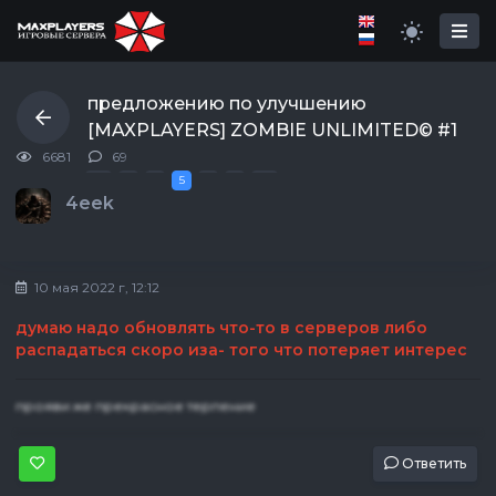
предложению по улучшению
[MAXPLAYERS] ZOMBIE UNLIMITED© #1
6681
69
Первая
Последняя
«
»
1
2
5
6
7
4eek
10 мая 2022 г, 12:12
думаю надо обновлять что-то в серверов либо
распадаться скоро иза- того что потеряет интерес
прояви же прекрасное терпение
Ответить