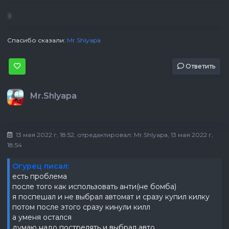
:)
Спасибо сказали:
Mr.Shlyapa
Ответить
Mr.Shlyapa
13 мая 2022 г, 18:52
, отредактировал:
Mr.Shlyapa
, 13 мая 2022 г,
18:54
Огурец писал:
есть проблема
после того как использовать анти(не бомба)
я поспешал и не выбрал автомат и сразу купил килку
потом после этого сразу кинули килл
а уменя остался
думаю надо пострелять и выбрал авто