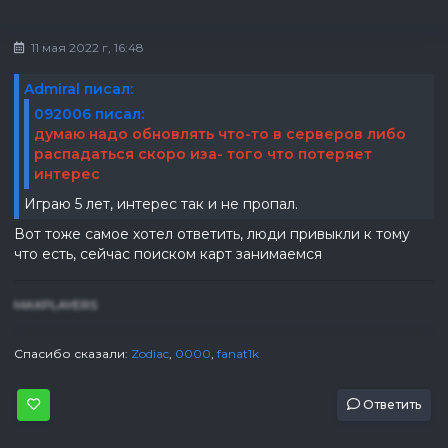
11 мая 2022 г, 16:48
Admiral писал:
092006 писал:
думаю надо обновлять что-то в серверов либо
распадаться скоро иза- того что потеряет
интерес
Играю 5 лет, интерес так и не пропал.
Вот тоже самое хотел ответить, люди привыкли к тому
что есть, сейчас поиском карт занимаемся
MAXPLAYERS
Спасибо сказали:
Zodiac
,
0000
,
fanat1k
Ответить